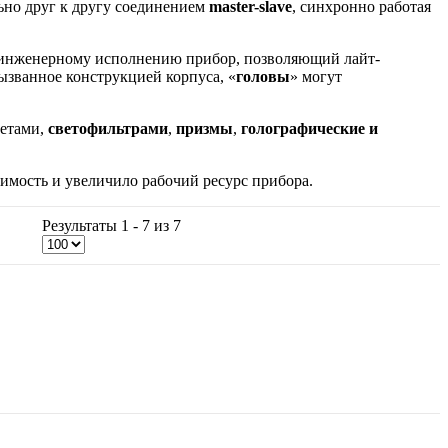
но друг к другу соединением
master-
slave
, синхронно работая
 инженерному исполнению прибор, позволяющий лайт-
званное конструкцией корпуса, «
головы
» могут
ретами,
светофильтрами
,
призмы
,
голографические и
тоимость и увеличило рабочий ресурс прибора.
Результаты 1 - 7 из 7