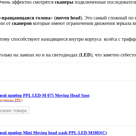
Очень эффектно смотрятся
сканеры
подключенные последователь
«
вращающаяся голова
» (
moven
head
). Это самый сложный по
ии от
сканеров
которые имеют ограничения движения зеркала вы
Этому способствуют находящиеся внутри корпуса колёса с трафа
олько на лампах но и на светодиодах (
LED
), что заметно себес
вой прибор PPL LED-M 075 Moving Head Spot
водитель: PPL)
сание товара
вой прибор Mini Moving head wash PPL-LED-M1803(C)