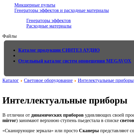
Микшерные пульты
Генераторы эффектов и расходные материалы
Генераторы эффектов
Расходные материалы
Файлы
Каталог продукции СИНТЕЗ АУДИО
Отдельный каталог систем оповещения MEGAVOX
Каталог
Световое оборудование
Интелектуальные приборы
Интеллектуальные приборы
В отличии от
динамических приборов
удивляющих своей прос
mirror
) занимают верхнюю ступень пьедестала в списке
свето
«Сканирующие зеркала» или просто
Сканеры
представляют с