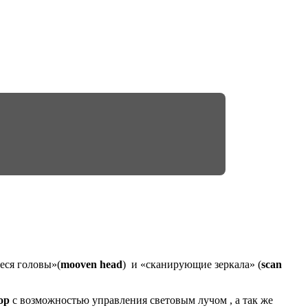
ся головы»(
mooven
head
) и «сканирующие зеркала» (
scan
ор
с возможностью управления световым лучом , а так же