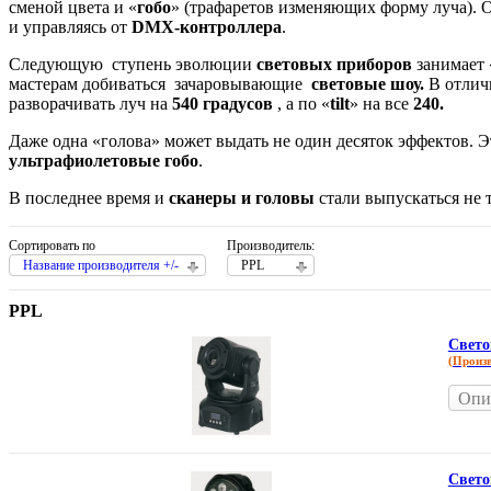
сменой цвета и «
гобо
» (трафаретов изменяющих форму луча). 
и управляясь от
DMX-контроллера
.
Следующую ступень эволюции
световых приборов
занимает 
мастерам добиваться зачаровывающие
световые шоу.
В отлич
разворачивать луч на
540 градусов
, а по «
tilt
» на все
240.
Даже одна «голова» может выдать не один десяток эффектов. 
ультрафиолетовые гобо
.
В последнее время и
сканеры и головы
стали выпускаться не т
Сортировать по
Производитель:
Название производителя +/-
PPL
PPL
Свето
(Произ
Опи
Свето