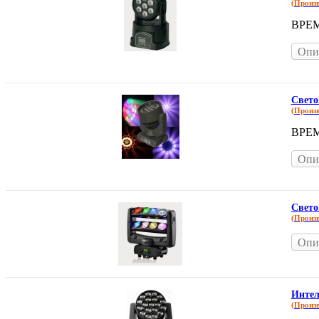
(Произ
ВРЕ
Опи
Свето
(Произ
ВРЕ
Опи
Свето
(Произ
Опи
Интел
(Произ